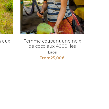
n aux
Femme coupant une noix
Voir
de coco aux 4000 Îles
Laos
From
25,00
€