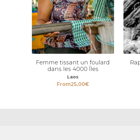
Femme tissant un foulard
Rap
Voir
Voir
dans les 4000 Îles
Laos
From
25,00
€
LAS