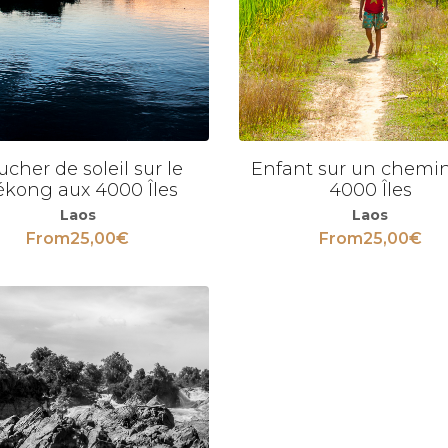
cher de soleil sur le
Enfant sur un chemi
Voir
kong aux 4000 Îles
4000 Îles
Laos
Laos
From
25,00
€
From
25,00
€