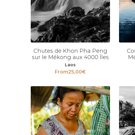
Chutes de Khon Pha Peng
Cou
Voir
Voir
sur le Mékong aux 4000 Îles
Mé
Laos
From
25,00
€