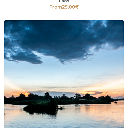
Laos
From
25,00
€