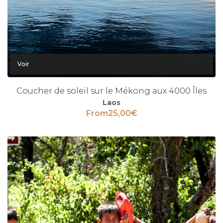
Voir
Coucher de soleil sur le Mékong aux 4000 Îles
Laos
From
25,00
€