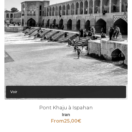
Voir
Pont Khaju à Ispahan
Iran
From
25,00
€