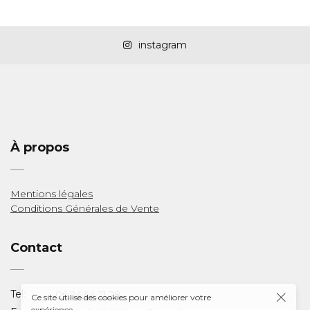
instagram
LAS
À propos
Mentions légales
Conditions Générales de Vente
Y
Contact
Tel:
06.24.64.21.28
Ce site utilise des cookies pour améliorer votre
expérience.