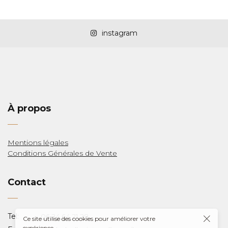
instagram
LAS
À propos
Mentions légales
Conditions Générales de Vente
Y
Contact
Tel:
06.24.64.21.28
Ce site utilise des cookies pour améliorer votre
expérience.