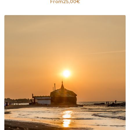
From
25,00
€