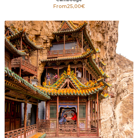
From
25,00
€