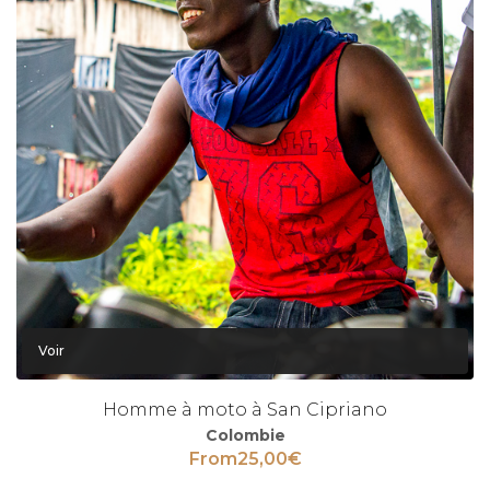
Voir
Homme à moto à San Cipriano
Colombie
From
25,00
€