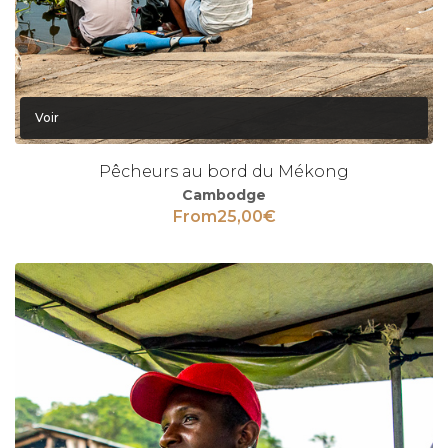
Voir
Pêcheurs au bord du Mékong
Cambodge
From
25,00
€