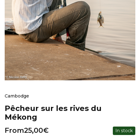
Cambodge
Pêcheur sur les rives du
Mékong
From
25,00
€
In stock