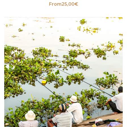
From
25,00
€