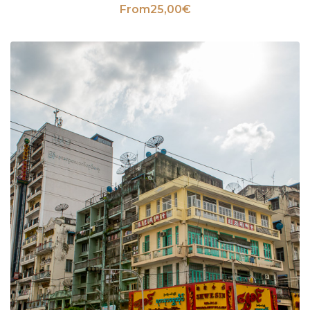
From
25,00
€