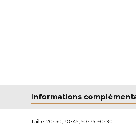
Informations complémenta
Taille:
20×30, 30×45, 50×75, 60×90