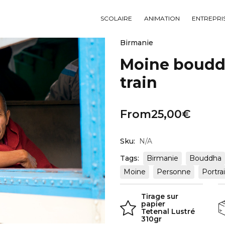
SCOLAIRE
ANIMATION
ENTREPRI
Birmanie
Moine bouddh
train
From
25,00
€
Sku:
N/A
Tags:
Birmanie
Bouddha
Moine
Personne
Portrai
Tirage sur
papier
Tetenal Lustré
310gr