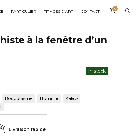
0
SE
PARTICULIER
TIRAGES D’ART
CONTACT
iste à la fenêtre d’un
In stock
Bouddhisme
Homme
Kalaw
t
Livraison rapide